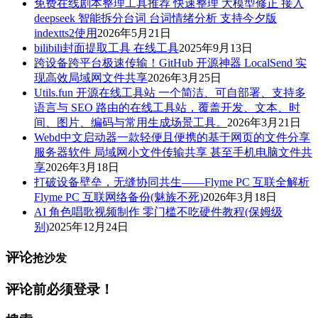
免费在线剧本整理工具推荐 快速整理 大模型修正 接入
deepseek 智能拆分台词 台词情绪分析 支持今夕版
indextts2使用
2026年5月21日
bilibili封面提取工具 在线工具
2025年9月13日
跨设备跨平台极速传输！GitHub 开源神器 LocalSend 实
现高效局域网文件共享
2026年3月25日
Utils.fun 开源在线工具站 一个简洁、可自部署、支持多
语言与 SEO 路由的在线工具站，覆盖开发、文本、时
间、图片、编码与常用生成场景工具。
2026年3月21日
Webd中文启动器一款轻便且便携的基于网页的文件分享
服务器软件 局域网小文件传输共享 甚至手机电脑文件共
享
2026年3月18日
打破设备壁垒，无缝协同共生——Flyme PC 互联全解析
Flyme PC 互联网络备份(魅族不死)
2026年3月18日
AI 角色唱歌视频制作 零门槛不吃硬件教程(保姆级
别)
2025年12月24日
评论
抢沙发
评论前必须登录！