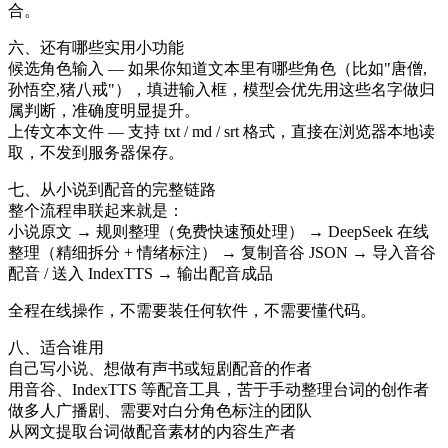
合。
六、还有哪些实用小功能
候选角色输入 — 如果你知道文本里有哪些角色（比如"唐僧,
孙悟空,猪八戒"），填进输入框，模型会优先用这些名字做归
属判断，准确度明显提升。
上传文本文件 — 支持 txt / md / srt 格式，直接在浏览器本地读
取，不发到服务器保存。
七、从小说到配音的完整链路
整个流程串联起来就是：
小说原文 → 规则整理（免费快速预处理） → DeepSeek 在线
整理（精细拆分 + 情绪标注） → 复制音谷 JSON → 导入音谷
配音 / 送入 IndexTTS → 输出配音成品
全程在线操作，不需要装任何软件，不需要懂代码。
八、适合谁用
自己写小说、想做有声书或短剧配音的作者
用音谷、IndexTTS 等配音工具，苦于手动整理台词的创作者
做多人广播剧、需要对白分角色标注的团队
从网文提取台词做配音素材的内容生产者