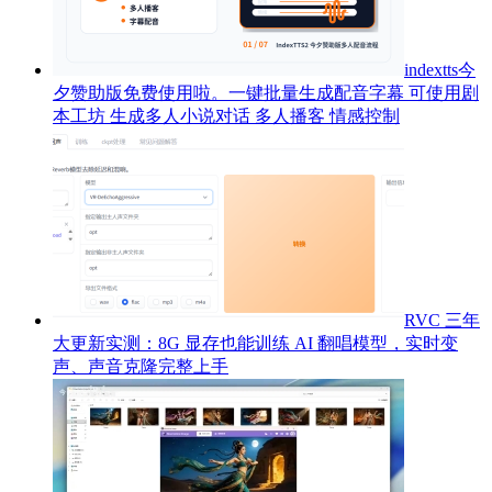
indextts今
夕赞助版免费使用啦。一键批量生成配音字幕 可使用剧
本工坊 生成多人小说对话 多人播客 情感控制
RVC 三年
大更新实测：8G 显存也能训练 AI 翻唱模型，实时变
声、声音克隆完整上手