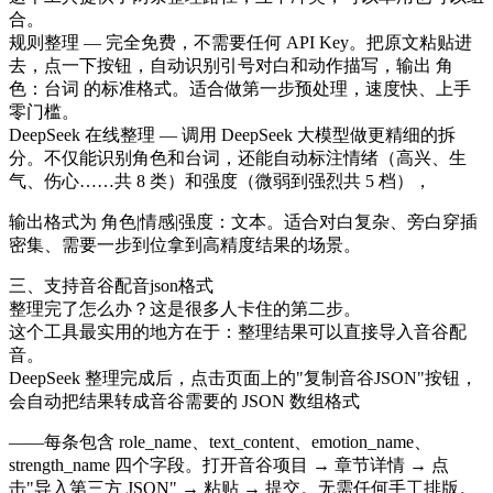
合。
规则整理 — 完全免费，不需要任何 API Key。把原文粘贴进
去，点一下按钮，自动识别引号对白和动作描写，输出 角
色：台词 的标准格式。适合做第一步预处理，速度快、上手
零门槛。
DeepSeek 在线整理 — 调用 DeepSeek 大模型做更精细的拆
分。不仅能识别角色和台词，还能自动标注情绪（高兴、生
气、伤心……共 8 类）和强度（微弱到强烈共 5 档），
输出格式为 角色|情感|强度：文本。适合对白复杂、旁白穿插
密集、需要一步到位拿到高精度结果的场景。
三、支持音谷配音json格式
整理完了怎么办？这是很多人卡住的第二步。
这个工具最实用的地方在于：整理结果可以直接导入音谷配
音。
DeepSeek 整理完成后，点击页面上的"复制音谷JSON"按钮，
会自动把结果转成音谷需要的 JSON 数组格式
——每条包含 role_name、text_content、emotion_name、
strength_name 四个字段。打开音谷项目 → 章节详情 → 点
击"导入第三方 JSON" → 粘贴 → 提交。无需任何手工排版。