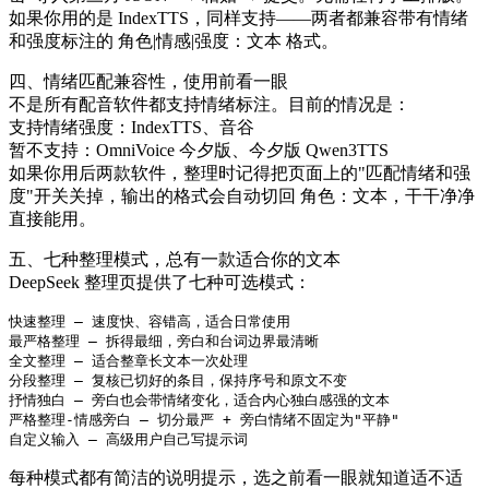
如果你用的是 IndexTTS，同样支持——两者都兼容带有情绪
和强度标注的 角色|情感|强度：文本 格式。
四、情绪匹配兼容性，使用前看一眼
不是所有配音软件都支持情绪标注。目前的情况是：
支持情绪强度：IndexTTS、音谷
暂不支持：OmniVoice 今夕版、今夕版 Qwen3TTS
如果你用后两款软件，整理时记得把页面上的"匹配情绪和强
度"开关关掉，输出的格式会自动切回 角色：文本，干干净净
直接能用。
五、七种整理模式，总有一款适合你的文本
DeepSeek 整理页提供了七种可选模式：
快速整理 — 速度快、容错高，适合日常使用

最严格整理 — 拆得最细，旁白和台词边界最清晰

全文整理 — 适合整章长文本一次处理

分段整理 — 复核已切好的条目，保持序号和原文不变

抒情独白 — 旁白也会带情绪变化，适合内心独白感强的文本

严格整理-情感旁白 — 切分最严 + 旁白情绪不固定为"平静"

自定义输入 — 高级用户自己写提示词
每种模式都有简洁的说明提示，选之前看一眼就知道适不适