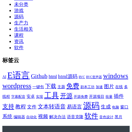
未分类
游戏
源码
生产力
生活相关
课程
资讯
软件
标签云
E语言
windows
Github
html源码
html
AI
RVC
RVC变声器
wordpress
免费
下载
图片
一键包
主题
在线
多
剧本工坊
加速
工具
开源
插件
安卓
线程
开源项目
字幕配音
实现
开源免费
批量
源码
支持
文本转语音
教程
易语言
生成
文件
窗口
电脑
软件
系统
视频
解决办法
语音克隆
编辑器
黑月
自动化
音色设计