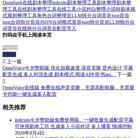
DeepSeek在线剧本整理
indextts剧本整理工具
剧本整理
剧本整
理工具
在线剧本整理工具
在线工具
小说对白整理
小说转剧本格
式
规则整理工具
角色台词整理
谷LLM拆分台词
音谷json
音谷
json台词拆分
音谷JSON台词格式
音谷json拆分
音谷LLM拆分台
词
音谷在线拆分台词
音谷配音导入
扫码在手机上阅读本页






赞(
0
)

上一篇
OmniVoice今夕赞助版 优化加载速度 语音克隆 音色设计 字幕
配音生成 多人对话生成 剧本模式 阅读APP 听书api。
下一篇

OmniVoice在线版 免费在线声音克隆，无需高配电脑，无需显
卡也能一键生成多人配音
相关推荐
indextts今夕赞助版免费使用啦。一键批量生成配音字幕
可使用剧本工坊 生成多人小说对话 多人播客 情感控制
2026年8月4日