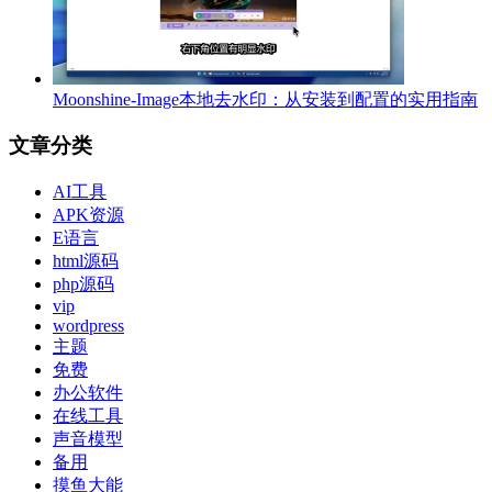
Moonshine-Image本地去水印：从安装到配置的实用指南
文章分类
AI工具
APK资源
E语言
html源码
php源码
vip
wordpress
主题
免费
办公软件
在线工具
声音模型
备用
摸鱼大能