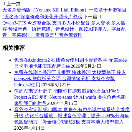

上一篇
无名杀琉璃版（Noname Kill Liuli Edition）一款基于开源项目
“无名杀”深度修改和美化开源卡片游戏
下一篇

Qwen3-TTS 今夕整合版 支持多人小说配音 多人交谈 多人播
客 预设音色、语音克隆、音色设计、阅读APP接入、字幕配
音、字幕整理、发音覆盖与音色库管理
相关推荐
免费在线indextts2 在线免费使用剧本配音教学 无需高度
显卡电脑也能实现配音自由
2026年5月24日
免费在线剧本整理工具推荐 快速整理 大模型修正 接入
deepseek 智能拆分台词 台词情绪分析 支持今夕版
indextts2使用
2026年5月21日
你的AI老婆开源了 能陪你打游戏追剧的桌面AI伴侣
Project AIRI 复刻 Neuro-sama 让 AI waifu 虚拟角色也能
来到我们的世界
2026年4月15日
音谷今夕定制版2.0版本 多角色有声小说生成系统全维度
升级 优化后台播放、增强音色管理，提升LLM拆分与角
色匹配能力，补全核心功能短板 支持本地大模型接入
2026年4月14日