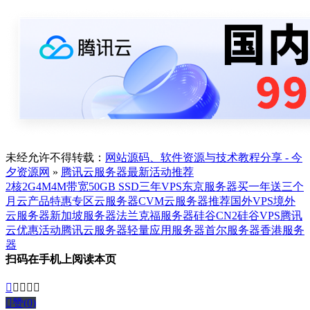
未经允许不得转载：
网站源码、软件资源与技术教程分享 - 今
夕资源网
»
腾讯云服务器最新活动推荐
2核2G4M
4M带宽
50GB SSD
三年VPS
东京服务器
买一年送三个
月
云产品特惠专区
云服务器CVM
云服务器推荐
国外VPS
境外
云服务器
新加坡服务器
法兰克福服务器
硅谷CN2
硅谷VPS
腾讯
云优惠活动
腾讯云服务器
轻量应用服务器
首尔服务器
香港服务
器
扫码在手机上阅读本页






赞(
0
)