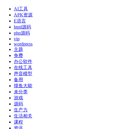
AI工具
APK资源
E语言
html源码
php源码
vip
wordpress
主题
免费
办公软件
在线工具
声音模型
备用
摸鱼大能
未分类
游戏
源码
生产力
生活相关
课程
资讯