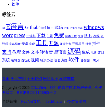
软件
标签云
E语言
windows
Github
html源码
html
AI
RVC
RVC变声器
wordpress
免费
下载
图片
一键包
主题
在线
多
剧本工坊
加速
工具
开源
插件
安卓
线程
开源项目
字幕配音
实现
开源免费
批量
源码
支持
文本转语音
教程
易语言
生成
文件
窗口
电脑
软件
系统
视频
解决办法
语音克隆
编辑器
黑月
自动化
音色设计
首页
免责声明
关于我们
网站地图
友情链接
Copyright © 2026
网站源码、软件资源与技术教程分享 - 今夕
资源网
粤ICP备2021143805号-2
全站链接：
NavNet导航
TechCrafts
今夕资源网
|
|