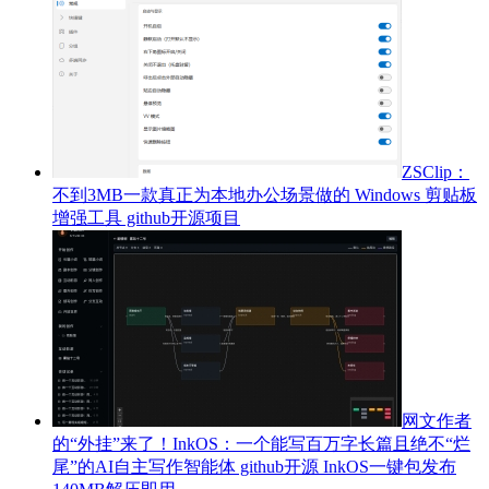
ZSClip：
不到3MB一款真正为本地办公场景做的 Windows 剪贴板
增强工具 github开源项目
网文作者
的“外挂”来了！InkOS：一个能写百万字长篇且绝不“烂
尾”的AI自主写作智能体 github开源 InkOS一键包发布