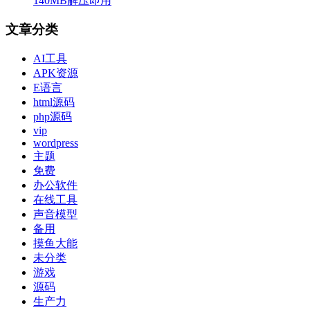
140MB解压即用
文章分类
AI工具
APK资源
E语言
html源码
php源码
vip
wordpress
主题
免费
办公软件
在线工具
声音模型
备用
摸鱼大能
未分类
游戏
源码
生产力