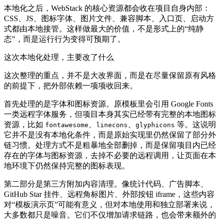
本地化之后，WebStack 的核心资源都会收在项目自身内部：
CSS、JS、图标字体、图片文件、兼容脚本、入口页、启动方
式都由本地接管。这样做最大的价值，不是形式上的“纯静
态”，而是运行行为变得可预期了。
这次本地化处理，主要改了什么
这次整理的重点，并不是大改界面，而是在尽量保留原有风格
的前提下，把外部依赖一项项收回来。
首先处理的是字体和图标资源。原模板里会引用 Google Fonts
一类远程字体服务，但项目本身其实已经带有完整的本地图标
资源，比如
、
、
等。这说明
fontawesome
linecons
glyphicons
它并不是没有本地化条件，而是原始实现里仍然保留了部分外
链习惯。处理方式不是粗暴地全部删掉，而是保留项目内已经
存在的字体与图标资源，去掉不必要的远程调用，让页面在本
地环境下仍然保持完整的图标表现。
第二部分是第三方附加内容清理。像统计代码、广告脚本、
GitHub Star 挂件、远程角标图片、外部按钮 iframe，这些内容
对“模板演示页”可能有意义，但对本地使用和独立部署来说，
大多数都只是噪音。它们不仅增加请求链路，也会带来额外的