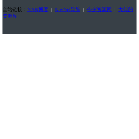
全站链接：
NAN博客
NavNet导航
今夕资源网
大佬的
|
|
|
资源库