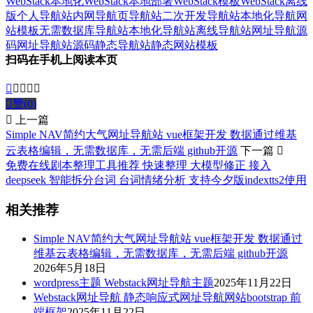
WebStack本地化
WebStack本地部署
WebStack模板
WebStack离线
版
个人导航站
内网导航页
导航站二次开发
导航站本地化
导航网
站模板
无需数据库导航站
本地化导航站
离线导航站
网址导航源
码
网址导航站源码
静态导航站
静态网站模板
扫码在手机上阅读本页






赞(
0
)

上一篇
Simple NAV简约大气网址导航站 vue框架开发 数据通过维基
云表格编辑，无需数据库，无需后端 github开源
下一篇

免费在线剧本整理工具推荐 快速整理 大模型修正 接入
deepseek 智能拆分台词 台词情绪分析 支持今夕版indextts2使用
相关推荐
Simple NAV简约大气网址导航站 vue框架开发 数据通过
维基云表格编辑，无需数据库，无需后端 github开源
2026年5月18日
wordpress主题 Webstack网址导航主题
2025年11月22日
Webstack网址导航 静态响应式网址导航网站bootstrap 前
端框架
2025年11月22日