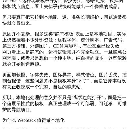
WebStack 这种现成模板开始，替换分类、修改链接、换掉图
标和站点信息，看上去似乎很快就能做出一个像样的成品。
但只要真正把它拉到本地跑一遍、准备长期维护，问题通常很
快就会冒出来。
原因并不复杂。很多这类“静态模板”表面上是本地项目，实际
上仍然挂着不少外部资源：远程字体、统计脚本、广告代码、
第三方按钮、外链图片、CDN 兼容库，有些甚至已经失效。
网页看上去是静态的，运行逻辑却并不完全独立。一旦脱离公
网环境，或者只是想做一个纯本地、纯自控的版本，这些依赖
就会开始制造麻烦。
页面加载慢、字体失效、图标异常、样式错位、图片丢失、控
制台报错，这些问题并不是模板本身“坏了”，而是它原本就没
有真正收拢成一个完整、自足的静态站。
所以，本地化处理的意义并不只是“离线也能打开”，而是把一
个偏展示性质的模板，真正整理成一个可部署、可迁移、可维
护的导航项目。
为什么 WebStack 值得做本地化