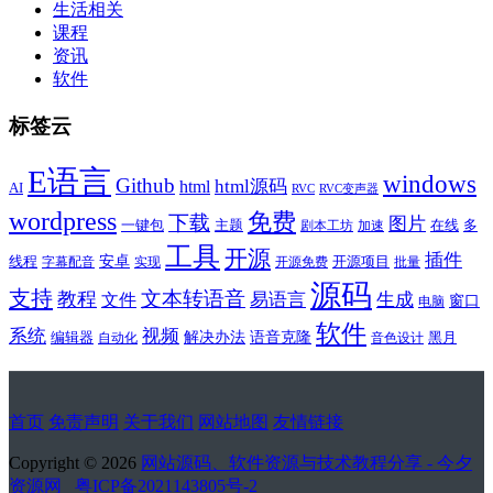
生活相关
课程
资讯
软件
标签云
E语言
windows
Github
html源码
html
AI
RVC
RVC变声器
wordpress
免费
下载
图片
一键包
主题
在线
多
剧本工坊
加速
工具
开源
插件
安卓
线程
开源项目
字幕配音
实现
开源免费
批量
源码
支持
文本转语音
教程
易语言
生成
文件
窗口
电脑
软件
系统
视频
解决办法
语音克隆
编辑器
黑月
自动化
音色设计
首页
免责声明
关于我们
网站地图
友情链接
Copyright © 2026
网站源码、软件资源与技术教程分享 - 今夕
资源网
粤ICP备2021143805号-2